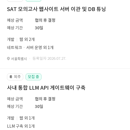
SAT 모의고사 웹사이트 서버 이관 및 DB 튜닝
예상 금액
협의 후 결정
예상 기간
30일
개발
웹 외 2개
네트워크ㆍ서버 운영 외 1개
· 등록일자 2026.07.27.
서울특별시
외주
모집 중
📔
사내 통합 LLM API 게이트웨이 구축
예상 금액
협의 후 결정
예상 기간
30일
개발
웹 외 1개
LLM 구축 외 1개