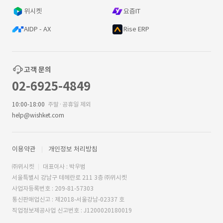
위시켓
요즘IT
AIDP - AX
Rise ERP
고객 문의
02-6925-4849
10:00-18:00
주말·공휴일 제외
help@wishket.com
이용약관
개인정보 처리방침
㈜위시켓
대표이사 : 박우범
서울특별시 강남구 테헤란로 211 3층 ㈜위시켓
사업자등록번호 : 209-81-57303
통신판매업신고 : 제2018-서울강남-02337 호
직업정보제공사업 신고번호 : J1200020180019