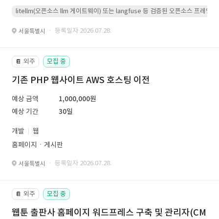
litellm(오픈소스 llm 게이트웨이) 또는 langfuse 등 검증된 오픈소스 프
· 등록일자 2026.07.28.
서울특별시
외주
모집 중
📔
기존 PHP 웹사이트 AWS 호스팅 이전
예상 금액
1,000,000원
예상 기간
30일
개발
웹
홈페이지ㆍ게시판
· 등록일자 2026.07.28.
서울특별시
외주
모집 중
📔
웹툰 출판사 홈페이지 워드프레스 구축 및 관리자(CM