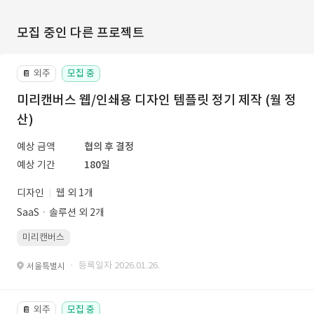
모집 중인 다른 프로젝트
외주
모집 중
📔
미리캔버스 웹/인쇄용 디자인 템플릿 정기 제작 (월 정
산)
예상 금액
협의 후 결정
예상 기간
180일
디자인
웹 외 1개
SaaSㆍ솔루션 외 2개
미리캔버스
· 등록일자 2026.01.26.
서울특별시
외주
모집 중
📔