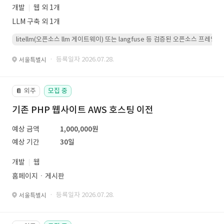
개발
웹 외 1개
LLM 구축 외 1개
litellm(오픈소스 llm 게이트웨이) 또는 langfuse 등 검증된 오픈소스 프
· 등록일자 2026.07.28.
서울특별시
외주
모집 중
📔
기존 PHP 웹사이트 AWS 호스팅 이전
예상 금액
1,000,000원
예상 기간
30일
개발
웹
홈페이지ㆍ게시판
· 등록일자 2026.07.28.
서울특별시