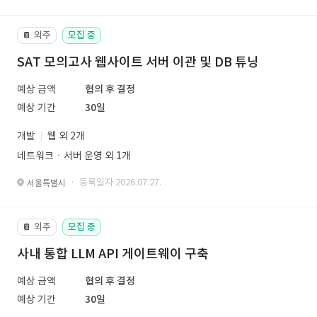
외주
모집 중
📔
SAT 모의고사 웹사이트 서버 이관 및 DB 튜닝
예상 금액
협의 후 결정
예상 기간
30일
개발
웹 외 2개
네트워크ㆍ서버 운영 외 1개
· 등록일자 2026.07.27.
서울특별시
외주
모집 중
📔
사내 통합 LLM API 게이트웨이 구축
예상 금액
협의 후 결정
예상 기간
30일