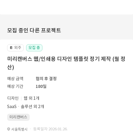
모집 중인 다른 프로젝트
외주
모집 중
📔
미리캔버스 웹/인쇄용 디자인 템플릿 정기 제작 (월 정
산)
예상 금액
협의 후 결정
예상 기간
180일
디자인
웹 외 1개
SaaSㆍ솔루션 외 2개
미리캔버스
· 등록일자 2026.01.26.
서울특별시