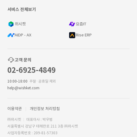
서비스 전체보기
위시켓
요즘IT
AIDP - AX
Rise ERP
고객 문의
02-6925-4849
10:00-18:00
주말·공휴일 제외
help@wishket.com
이용약관
개인정보 처리방침
㈜위시켓
대표이사 : 박우범
서울특별시 강남구 테헤란로 211 3층 ㈜위시켓
사업자등록번호 : 209-81-57303