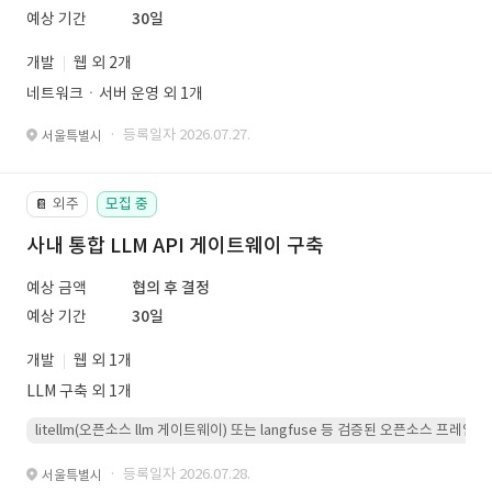
예상 기간
30일
개발
웹 외 2개
네트워크ㆍ서버 운영 외 1개
· 등록일자 2026.07.27.
서울특별시
외주
모집 중
📔
사내 통합 LLM API 게이트웨이 구축
예상 금액
협의 후 결정
예상 기간
30일
개발
웹 외 1개
LLM 구축 외 1개
litellm(오픈소스 llm 게이트웨이) 또는 langfuse 등 검증된 오픈소스 프
· 등록일자 2026.07.28.
서울특별시