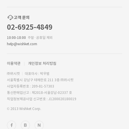
고객 문의
02-6925-4849
10:00-18:00
주말·공휴일 제외
help@wishket.com
이용약관
개인정보 처리방침
㈜위시켓
대표이사 : 박우범
서울특별시 강남구 테헤란로 211 3층 ㈜위시켓
사업자등록번호 : 209-81-57303
통신판매업신고 : 제2018-서울강남-02337 호
직업정보제공사업 신고번호 : J1200020180019
© 2013 Wishket Corp.