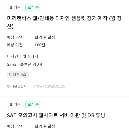
외주
모집 중
📔
미리캔버스 웹/인쇄용 디자인 템플릿 정기 제작 (월 정
산)
예상 금액
협의 후 결정
예상 기간
180일
디자인
웹 외 1개
SaaSㆍ솔루션 외 2개
미리캔버스
· 등록일자 2026.01.26.
서울특별시
외주
모집 중
📔
SAT 모의고사 웹사이트 서버 이관 및 DB 튜닝
예상 금액
협의 후 결정