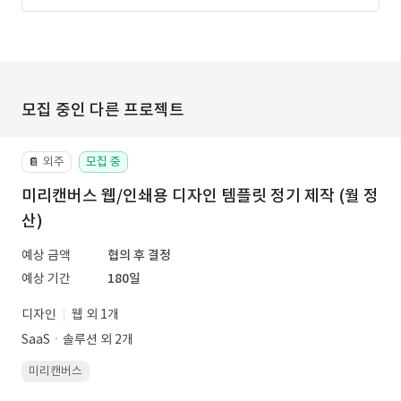
모집 중인 다른 프로젝트
외주
모집 중
📔
미리캔버스 웹/인쇄용 디자인 템플릿 정기 제작 (월 정
산)
예상 금액
협의 후 결정
예상 기간
180일
디자인
웹 외 1개
SaaSㆍ솔루션 외 2개
미리캔버스