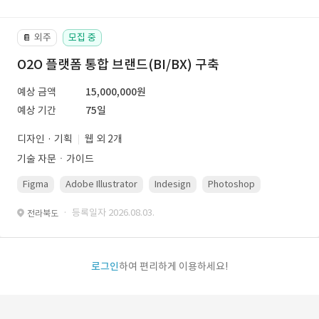
외주
모집 중
📔
O2O 플랫폼 통합 브랜드(BI/BX) 구축
예상 금액
15,000,000원
예상 기간
75일
디자인 · 기획
웹 외 2개
기술 자문ㆍ가이드
Figma
Adobe Illustrator
Indesign
Photoshop
· 등록일자 2026.08.03.
전라북도
로그인
하여 편리하게 이용하세요!