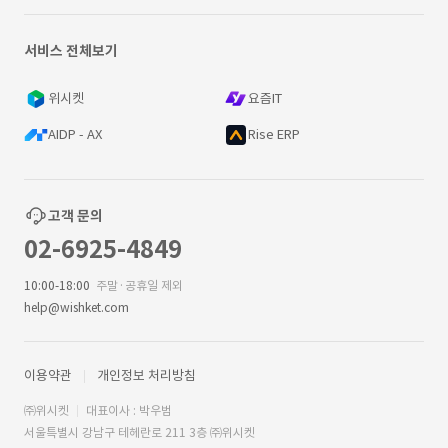
서비스 전체보기
위시켓
요즘IT
AIDP - AX
Rise ERP
고객 문의
02-6925-4849
10:00-18:00
주말·공휴일 제외
help@wishket.com
이용약관
개인정보 처리방침
㈜위시켓
대표이사 : 박우범
서울특별시 강남구 테헤란로 211 3층 ㈜위시켓