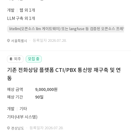
개발
웹 외 1개
LLM 구축 외 1개
litellm(오픈소스 llm 게이트웨이) 또는 langfuse 등 검증된 오픈소스 프
· 등록일자 2026.07.28.
서울특별시
외주
모집 중
📔
기존 전화상담 플랫폼 CTI/PBX 통신망 재구축 및 연
동
예상 금액
9,000,000원
예상 기간
90일
개발
기타
기타(내부 시스템)
· 등록일자 2026.07.28.
경상남도