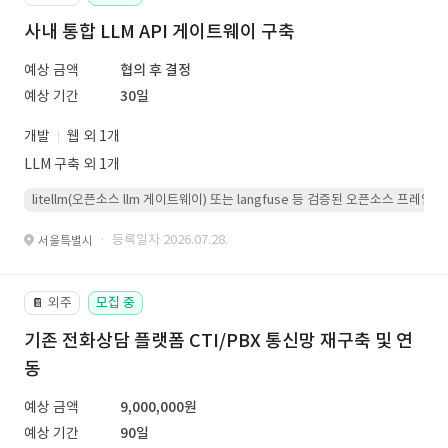
사내 통합 LLM API 게이트웨이 구축
예상 금액
협의 후 결정
예상 기간
30일
개발
웹 외 1개
LLM 구축 외 1개
litellm(오픈소스 llm 게이트웨이) 또는 langfuse 등 검증된 오픈소스 프
· 등록일자 2026.07.28.
서울특별시
외주
모집 중
📔
기존 전화상담 플랫폼 CTI/PBX 통신망 재구축 및 연
동
예상 금액
9,000,000원
예상 기간
90일