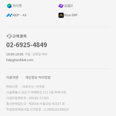
위시켓
요즘IT
AIDP - AX
Rise ERP
고객 문의
02-6925-4849
10:00-18:00
주말·공휴일 제외
help@wishket.com
이용약관
개인정보 처리방침
㈜위시켓
대표이사 : 박우범
서울특별시 강남구 테헤란로 211 3층 ㈜위시켓
사업자등록번호 : 209-81-57303
통신판매업신고 : 제2018-서울강남-02337 호
직업정보제공사업 신고번호 : J1200020180019