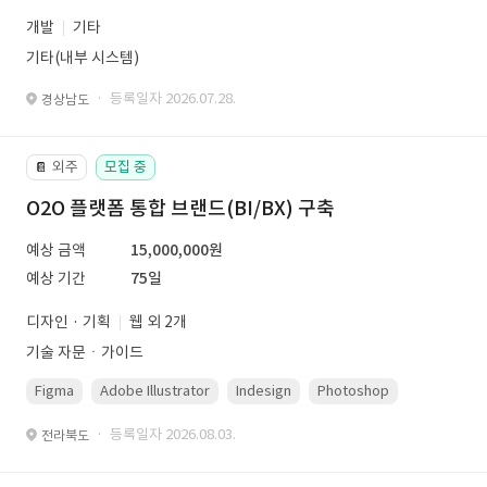
개발
기타
기타(내부 시스템)
· 등록일자 2026.07.28.
경상남도
외주
모집 중
📔
O2O 플랫폼 통합 브랜드(BI/BX) 구축
예상 금액
15,000,000원
예상 기간
75일
디자인 · 기획
웹 외 2개
기술 자문ㆍ가이드
Figma
Adobe Illustrator
Indesign
Photoshop
· 등록일자 2026.08.03.
전라북도