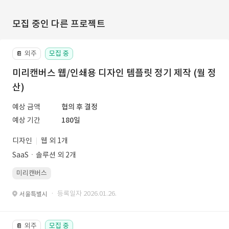
모집 중인 다른 프로젝트
외주
모집 중
📔
미리캔버스 웹/인쇄용 디자인 템플릿 정기 제작 (월 정
산)
예상 금액
협의 후 결정
예상 기간
180일
디자인
웹 외 1개
SaaSㆍ솔루션 외 2개
미리캔버스
· 등록일자 2026.01.26.
서울특별시
외주
모집 중
📔