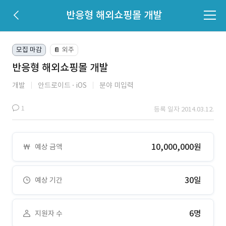
반응형 해외쇼핑몰 개발
모집 마감
외주
📔
반응형 해외쇼핑몰 개발
개발
안드로이드
iOS
분야 미입력
1
등록 일자 2014.03.12.
10,000,000원
예상 금액
30일
예상 기간
6명
지원자 수