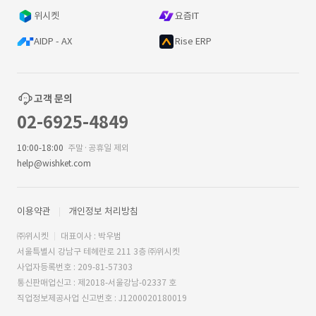
위시켓
요즘IT
AIDP - AX
Rise ERP
고객 문의
02-6925-4849
10:00-18:00
주말·공휴일 제외
help@wishket.com
이용약관
개인정보 처리방침
㈜위시켓
대표이사 : 박우범
서울특별시 강남구 테헤란로 211 3층 ㈜위시켓
사업자등록번호 : 209-81-57303
통신판매업신고 : 제2018-서울강남-02337 호
직업정보제공사업 신고번호 : J1200020180019