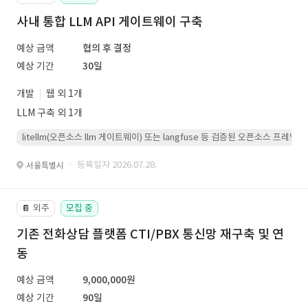
사내 통합 LLM API 게이트웨이 구축
예상 금액
협의 후 결정
예상 기간
30일
개발
웹 외 1개
LLM 구축 외 1개
litellm(오픈소스 llm 게이트웨이) 또는 langfuse 등 검증된 오픈소스 프
· 등록일자 2026.07.28.
서울특별시
외주
모집 중
📔
기존 전화상담 플랫폼 CTI/PBX 통신망 재구축 및 연
동
예상 금액
9,000,000원
예상 기간
90일