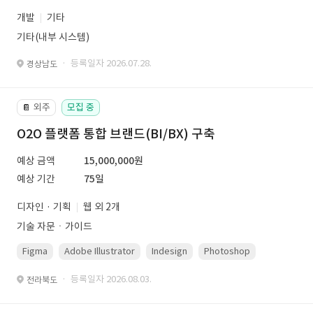
개발
기타
기타(내부 시스템)
· 등록일자 2026.07.28.
경상남도
외주
모집 중
📔
O2O 플랫폼 통합 브랜드(BI/BX) 구축
예상 금액
15,000,000원
예상 기간
75일
디자인 · 기획
웹 외 2개
기술 자문ㆍ가이드
Figma
Adobe Illustrator
Indesign
Photoshop
· 등록일자 2026.08.03.
전라북도