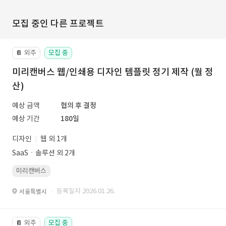
모집 중인 다른 프로젝트
외주
모집 중
📔
미리캔버스 웹/인쇄용 디자인 템플릿 정기 제작 (월 정
산)
예상 금액
협의 후 결정
예상 기간
180일
디자인
웹 외 1개
SaaSㆍ솔루션 외 2개
미리캔버스
· 등록일자 2026.01.26.
서울특별시
외주
모집 중
📔