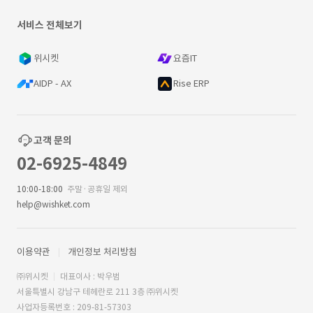
서비스 전체보기
위시켓
요즘IT
AIDP - AX
Rise ERP
고객 문의
02-6925-4849
10:00-18:00
주말·공휴일 제외
help@wishket.com
이용약관
개인정보 처리방침
㈜위시켓
대표이사 : 박우범
서울특별시 강남구 테헤란로 211 3층 ㈜위시켓
사업자등록번호 : 209-81-57303