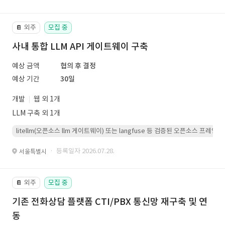
외주
모집 중
📔
사내 통합 LLM API 게이트웨이 구축
예상 금액
협의 후 결정
예상 기간
30일
개발
웹 외 1개
LLM 구축 외 1개
litellm(오픈소스 llm 게이트웨이) 또는 langfuse 등 검증된 오픈소스 프
· 등록일자 2026.07.28.
서울특별시
외주
모집 중
📔
기존 전화상담 플랫폼 CTI/PBX 통신망 재구축 및 연
동