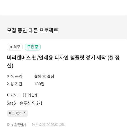
모집 중인 다른 프로젝트
외주
모집 중
📔
미리캔버스 웹/인쇄용 디자인 템플릿 정기 제작 (월 정
산)
예상 금액
협의 후 결정
예상 기간
180일
디자인
웹 외 1개
SaaSㆍ솔루션 외 2개
미리캔버스
· 등록일자 2026.01.26.
서울특별시