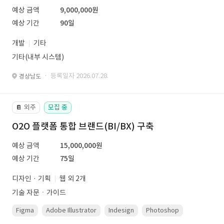
예상 금액
9,000,000원
예상 기간
90일
개발
기타
기타(내부 시스템)
· 등록일자 2026.07.28.
경상남도
외주
모집 중
📔
O2O 플랫폼 통합 브랜드(BI/BX) 구축
예상 금액
15,000,000원
예상 기간
75일
디자인 · 기획
웹 외 2개
기술 자문ㆍ가이드
Figma
Adobe Illustrator
Indesign
Photoshop