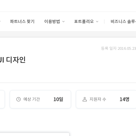
파트너스 찾기
이용방법
포트폴리오
비즈니스 솔루
이용방법
포트폴리오
엔터프라이즈
I
파트너 등급
이용후기
등록 일자 2016.05.23
안심 코드 케어
이용요금
솔루션 마켓
I 디자인
고객센터
스토어
10일
14명
예상 기간
지원자 수