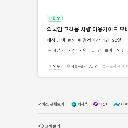
모집 중
외국인 고객용 차량 이용가이드 모바
예상 금액
협의 후 결정
예상 기간
80일
개발 · 디자인 · 기획
안드로이드 외 1개
외주
· 등록일자 2026.08
서울특별시 강남구
📔
서비스 전체보기
위시켓
요즘IT
AIDP
고객 문의