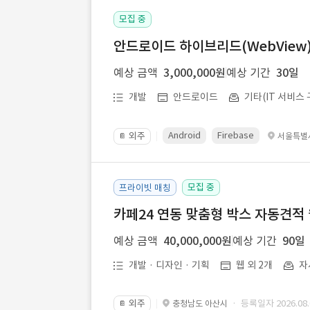
모집 중
안드로이드 하이브리드(WebView) 앱
예상 금액
3,000,000원
예상 기간
30일
개발
안드로이드
기타(IT 서비스 
Android
Firebase
외주
서울특별
📔
모집 중
프라이빗 매칭
카페24 연동 맞춤형 박스 자동견적
예상 금액
40,000,000원
예상 기간
90일
개발 · 디자인 · 기획
웹 외 2개
자
외주
· 등록일자 2026.08.
충청남도 아산시
📔