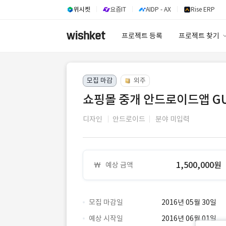
위시켓
요즘IT
AIDP - AX
Rise ERP
프로젝트 등록
프로젝트 찾기
프로젝트 찾기
모집 마감
외주
유사사례 검색 A
쇼핑몰 중개 안드로이드앱 GU
디자인
안드로이드
분야 미입력
1,500,000원
예상 금액
모집 마감일
2016년 05월 30일
예상 시작일
2016년 06월 01일