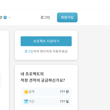
션
로그인
회원가입
유사사례 검색 AI
.
프로젝트 지원하기
‘이런 거’ 만들어본
개발 회사 있어?
로그인
하여 편리하게 이용하세요!
바로가기
내 프로젝트의
적정 견적이 궁금하신가요?
금액
??? 원
기간
??? 일