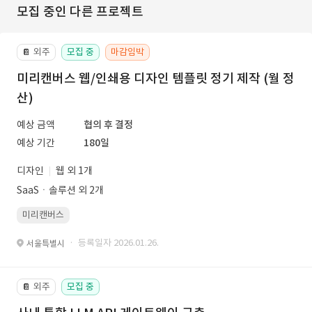
모집 중인 다른 프로젝트
외주
모집 중
마감임박
📔
미리캔버스 웹/인쇄용 디자인 템플릿 정기 제작 (월 정
산)
예상 금액
협의 후 결정
예상 기간
180일
디자인
웹 외 1개
SaaSㆍ솔루션 외 2개
미리캔버스
· 등록일자 2026.01.26.
서울특별시
외주
모집 중
📔