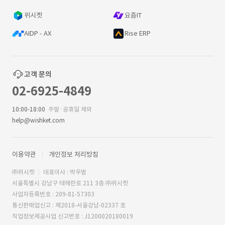
위시켓
요즘IT
AIDP - AX
Rise ERP
고객 문의
02-6925-4849
10:00-18:00
주말·공휴일 제외
help@wishket.com
이용약관
개인정보 처리방침
㈜위시켓
대표이사 : 박우범
서울특별시 강남구 테헤란로 211 3층 ㈜위시켓
사업자등록번호 : 209-81-57303
통신판매업신고 : 제2018-서울강남-02337 호
직업정보제공사업 신고번호 : J1200020180019