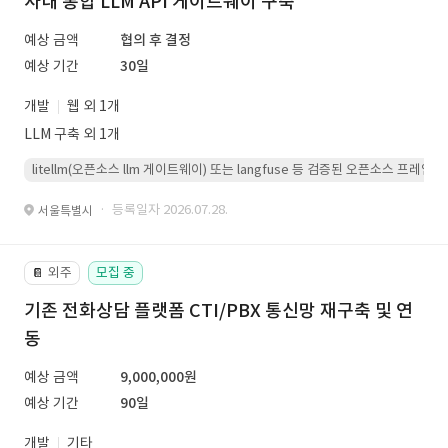
사내 통합 LLM API 게이트웨이 구축
예상 금액
협의 후 결정
예상 기간
30일
개발
웹 외 1개
LLM 구축 외 1개
litellm(오픈소스 llm 게이트웨이) 또는 langfuse 등 검증된 오픈소스 프
· 등록일자 2026.07.28.
서울특별시
외주
모집 중
📔
기존 전화상담 플랫폼 CTI/PBX 통신망 재구축 및 연
동
예상 금액
9,000,000원
예상 기간
90일
개발
기타