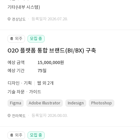
기타(내부 시스템)
· 등록일자 2026.07.28.
경상남도
외주
모집 중
📔
O2O 플랫폼 통합 브랜드(BI/BX) 구축
예상 금액
15,000,000원
예상 기간
75일
디자인 · 기획
웹 외 2개
기술 자문ㆍ가이드
Figma
Adobe Illustrator
Indesign
Photoshop
· 등록일자 2026.08.03.
전라북도
외주
모집 중
📔