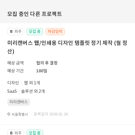
모집 중인 다른 프로젝트
외주
모집 중
마감임박
📔
미리캔버스 웹/인쇄용 디자인 템플릿 정기 제작 (월 정
산)
예상 금액
협의 후 결정
예상 기간
180일
디자인
웹 외 1개
SaaSㆍ솔루션 외 2개
미리캔버스
· 등록일자 2026.01.26.
서울특별시
외주
모집 중
📔