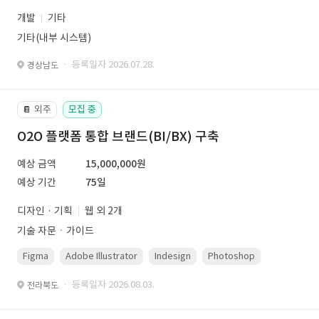
개발
기타
기타(내부 시스템)
· 등록일자 2026.07.28.
경상남도
외주
모집 중
📔
O2O 플랫폼 통합 브랜드(BI/BX) 구축
예상 금액
15,000,000원
예상 기간
75일
디자인 · 기획
웹 외 2개
기술 자문ㆍ가이드
Figma
Adobe Illustrator
Indesign
Photoshop
· 등록일자 2026.08.03.
전라북도