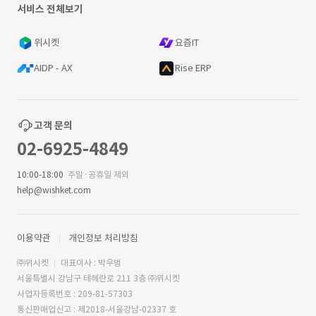
서비스 전체보기
위시켓
요즘IT
AIDP - AX
Rise ERP
고객 문의
02-6925-4849
10:00-18:00
주말·공휴일 제외
help@wishket.com
이용약관
개인정보 처리방침
㈜위시켓
대표이사 : 박우범
서울특별시 강남구 테헤란로 211 3층 ㈜위시켓
사업자등록번호 : 209-81-57303
통신판매업신고 : 제2018-서울강남-02337 호