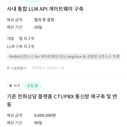
사내 통합 LLM API 게이트웨이 구축
예상 금액
협의 후 결정
예상 기간
30일
개발
웹 외 1개
LLM 구축 외 1개
litellm(오픈소스 llm 게이트웨이) 또는 langfuse 등 검증된 오픈소스 프
· 등록일자 2026.07.28.
서울특별시
외주
모집 중
📔
기존 전화상담 플랫폼 CTI/PBX 통신망 재구축 및 연
동
예상 금액
9,000,000원
예상 기간
90일