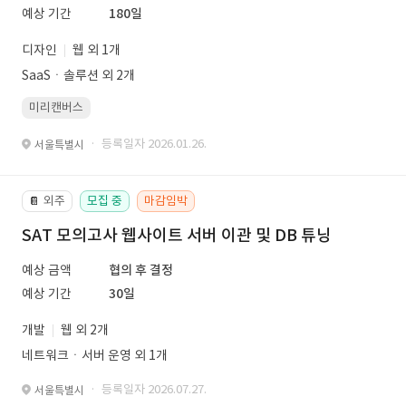
예상 기간
180일
디자인
웹 외 1개
SaaSㆍ솔루션 외 2개
미리캔버스
· 등록일자 2026.01.26.
서울특별시
외주
모집 중
마감임박
📔
SAT 모의고사 웹사이트 서버 이관 및 DB 튜닝
예상 금액
협의 후 결정
예상 기간
30일
개발
웹 외 2개
네트워크ㆍ서버 운영 외 1개
· 등록일자 2026.07.27.
서울특별시