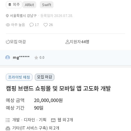
외주
📔
ARkit
Swift
서울특별시 강남구
· 등록일자 2026.07.28.
아주 높음
17
26
모집 마감
지원자
44명
mg******
0.0
모집 마감
프라이빗 매칭
캠핑 브랜드 쇼핑몰 및 모바일 앱 고도화 개발
예상 금액
20,000,000원
예상 기간
90일
개발 · 디자인 · 기획
웹 외 2개
기타(IT 서비스 구축) 외 2개