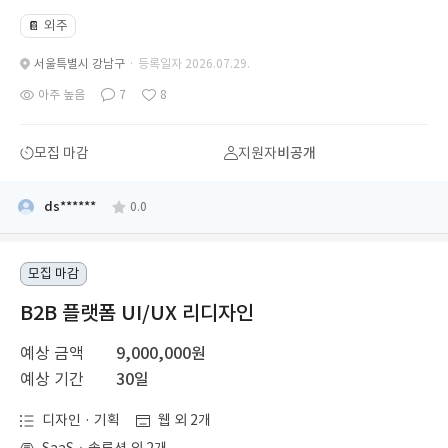
외주
📔
서울특별시 강남구
· 등록일자 2026.07.29.
아주 높음
7
8
모집 마감
지원자
비공개
ds******
0.0
모집 마감
B2B 플랫폼 UI/UX 리디자인
예상 금액
9,000,000원
예상 기간
30일
디자인 · 기획
웹 외 2개