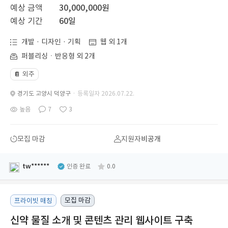
예상 금액
30,000,000원
예상 기간
60일
개발 · 디자인 · 기획
웹 외 1개
퍼블리싱ㆍ반응형 외 2개
외주
📔
경기도 고양시 덕양구
· 등록일자 2026.07.22.
높음
7
3
모집 마감
지원자
비공개
tw******
인증 완료
0.0
모집 마감
프라이빗 매칭
신약 물질 소개 및 콘텐츠 관리 웹사이트 구축