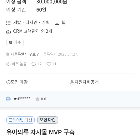
예상 금액
30,000,000원
예상 기간
60일
개발 · 디자인 · 기획
웹
CRM 고객관리 외 2개
외주
📔
서울특별시 구로구
· 등록일자 2026.07.27.
아주 높음
12
11
모집 마감
지원자
비공개
mi******
0.0
모집 마감
프라이빗 매칭
유아의류 자사몰 MVP 구축