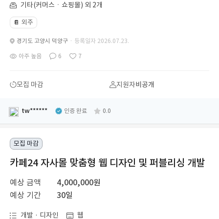
기타(커머스ㆍ쇼핑몰) 외 2개
외주
📔
경기도 고양시 덕양구
· 등록일자 2026.07.23.
아주 높음
6
7
모집 마감
지원자
비공개
tw******
인증 완료
0.0
모집 마감
카페24 자사몰 맞춤형 웹 디자인 및 퍼블리싱 개발
예상 금액
4,000,000원
예상 기간
30일
개발 · 디자인
웹