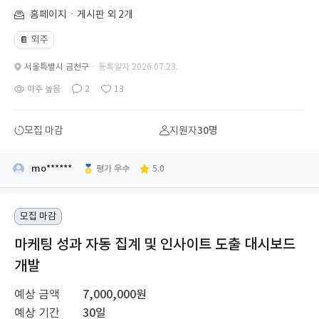
홈페이지ㆍ게시판 외 2개
외주
📔
서울특별시 금천구
· 등록일자 2026.07.23.
아주 높음
2
13
모집 마감
지원자
30명
mo******
평가 우수
5.0
모집 마감
마케팅 성과 자동 집계 및 인사이트 도출 대시보드
개발
예상 금액
7,000,000원
예상 기간
30일