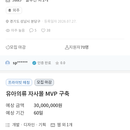
SaaSㆍ솔루션 외 2개
외주
📔
경기도 성남시 분당구
· 등록일자 2026.07.27.
아주 높음
5
38
모집 마감
지원자
70명
sp******
인증 완료
0.0
모집 마감
프라이빗 매칭
유아의류 자사몰 MVP 구축
예상 금액
30,000,000원
예상 기간
60일
개발 · 디자인 · 기획
웹 외 1개