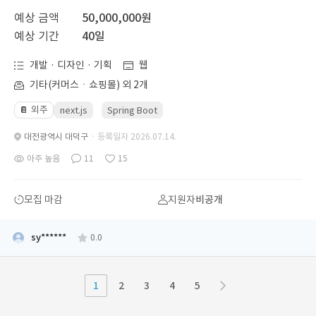
예상 금액
50,000,000원
예상 기간
40일
개발 · 디자인 · 기획
웹
기타(커머스ㆍ쇼핑몰) 외 2개
외주
📔
next.js
Spring Boot
대전광역시 대덕구
· 등록일자 2026.07.14.
아주 높음
11
15
모집 마감
지원자
비공개
sy******
0.0
1
2
3
4
5