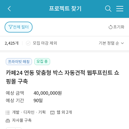
프로젝트 찾기
전체 필터
초기화
2,425
개
모집 마감 제외
기본 정렬 순
모집 중
프라이빗 매칭
카페24 연동 맞춤형 박스 자동견적 웹투프린트 쇼
핑몰 구축
예상 금액
40,000,000원
예상 기간
90일
개발 · 디자인 · 기획
웹 외 2개
자사몰 구축