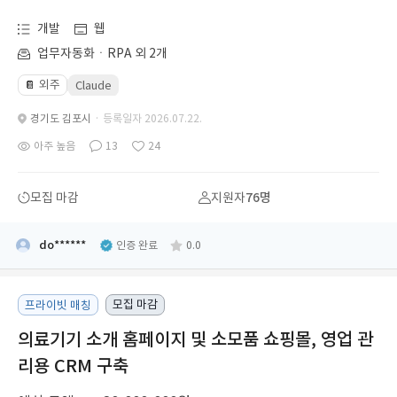
개발
웹
업무자동화ㆍRPA 외 2개
외주
📔
Claude
경기도 김포시
· 등록일자 2026.07.22.
아주 높음
13
24
모집 마감
지원자
76명
do******
인증 완료
0.0
모집 마감
프라이빗 매칭
의료기기 소개 홈페이지 및 소모품 쇼핑몰, 영업 관
리용 CRM 구축