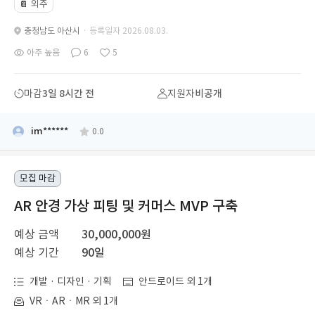
외주
📔
충청남도 아산시
· 등록일자 2026.08.03.
아주 높음
6
5
마감
3일 8시간 전
지원자
비공개
im******
0.0
모집 마감
AR 안경 가상 피팅 및 커머스 MVP 구축
예상 금액
30,000,000원
예상 기간
90일
개발 · 디자인 · 기획
안드로이드 외 1개
VRㆍARㆍMR 외 1개