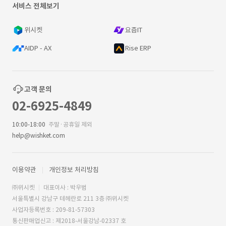
서비스 전체보기
위시켓
요즘IT
AIDP - AX
Rise ERP
고객 문의
02-6925-4849
10:00-18:00
주말·공휴일 제외
help@wishket.com
이용약관
개인정보 처리방침
㈜위시켓
대표이사 : 박우범
서울특별시 강남구 테헤란로 211 3층 ㈜위시켓
사업자등록번호 : 209-81-57303
통신판매업신고 : 제2018-서울강남-02337 호