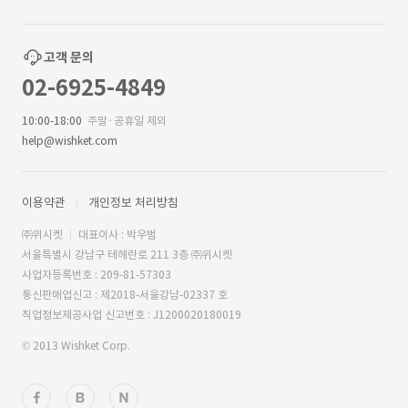
고객 문의
02-6925-4849
10:00-18:00
주말·공휴일 제외
help@wishket.com
이용약관
개인정보 처리방침
㈜위시켓
대표이사 : 박우범
서울특별시 강남구 테헤란로 211 3층 ㈜위시켓
사업자등록번호 : 209-81-57303
통신판매업신고 : 제2018-서울강남-02337 호
직업정보제공사업 신고번호 : J1200020180019
© 2013 Wishket Corp.