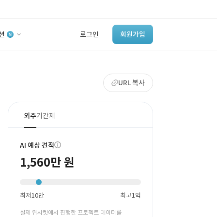
션
로그인
회원가입
유사사례 검색 AI
URL 복사
‘이런 거’ 만들어본
개발 회사 있어?
바로가기
외주
기간제
AI 예상 견적
1,560만 원
최저
10만
최고
1억
실제 위시켓에서 진행한 프로젝트 데이터를