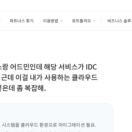
파트너스 찾기
이용방법
포트폴리오
비즈니스 솔루
이용방법
포트폴리오
엔터프라이즈
I
파트너 등급
이용후기
안심 코드 케어
이용요금
솔루션 마켓
고객센터
스토어
비스랑 어드민인데 해당 서비스가 IDC
 근데 이걸 내가 사용하는 클라우드
은데 좀 복잡해.
관리 시스템을 클라우드 환경으로 마이그레이션 필요.
