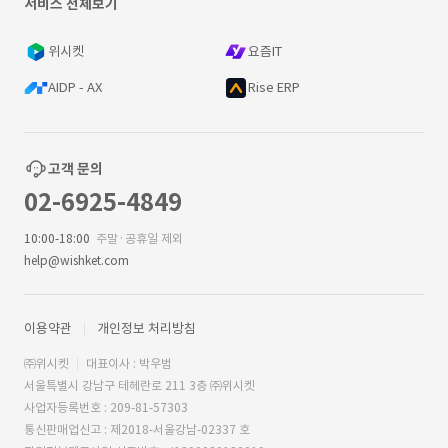
서비스 전체보기
위시켓
요즘IT
AIDP - AX
Rise ERP
고객 문의
02-6925-4849
10:00-18:00
주말·공휴일 제외
help@wishket.com
이용약관
개인정보 처리방침
㈜위시켓
대표이사 : 박우범
서울특별시 강남구 테헤란로 211 3층 ㈜위시켓
사업자등록번호 : 209-81-57303
통신판매업신고 : 제2018-서울강남-02337 호