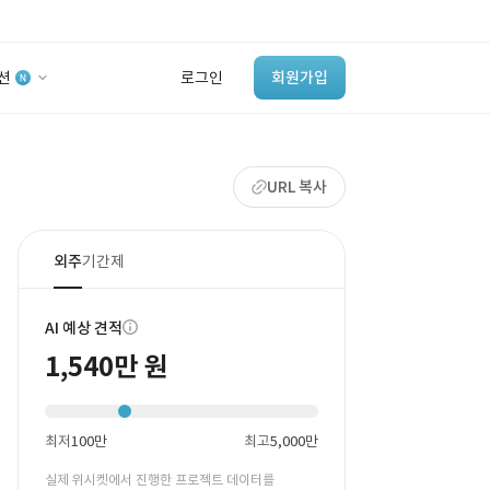
션
로그인
회원가입
유사사례 검색 AI
URL 복사
‘이런 거’ 만들어본
개발 회사 있어?
바로가기
외주
기간제
AI 예상 견적
1,540만 원
최저
100만
최고
5,000만
실제 위시켓에서 진행한 프로젝트 데이터를