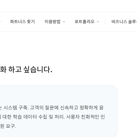
파트너스 찾기
이용방법
포트폴리오
비즈니스 솔루
이용방법
포트폴리오
엔터프라이즈
I
파트너 등급
이용후기
안심 코드 케어
이용요금
솔루션 마켓
고객센터
스토어
동화 하고 싶습니다.
는 시스템 구축. 고객의 질문에 신속하고 정확하게 응
에 대한 학습 데이터 수집 및 처리. 사용자 친화적인 인
원 요구.