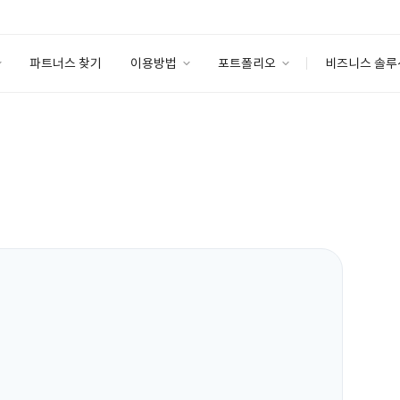
파트너스 찾기
이용방법
포트폴리오
비즈니스 솔루
이용방법
포트폴리오
엔터프라이즈
I
파트너 등급
이용후기
안심 코드 케어
이용요금
솔루션 마켓
고객센터
스토어