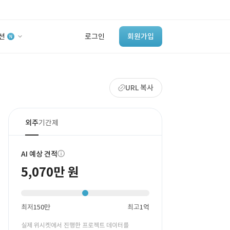
션
로그인
회원가입
유사사례 검색 AI
URL 복사
‘이런 거’ 만들어본
개발 회사 있어?
바로가기
외주
기간제
AI 예상 견적
5,070만 원
최저
150만
최고
1억
실제 위시켓에서 진행한 프로젝트 데이터를