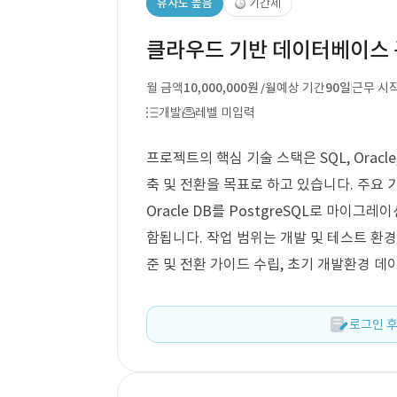
유사도 높음
기간제
클라우드 기반 데이터베이스 구
월 금액
10,000,000원
예상 기간
90일
근무 시
/월
개발
레벨 미입력
프로젝트의 핵심 기술 스택은 SQL, Oracl
축 및 전환을 목표로 하고 있습니다. 주요 기
Oracle DB를 PostgreSQL로 마이그
함됩니다. 작업 범위는 개발 및 테스트 환경의
준 및 전환 가이드 수립, 초기 개발환경 데
로그인 후