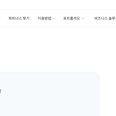
파트너스 찾기
이용방법
포트폴리오
비즈니스 솔루
이용방법
포트폴리오
엔터프라이즈
I
파트너 등급
이용후기
안심 코드 케어
이용요금
솔루션 마켓
고객센터
스토어

