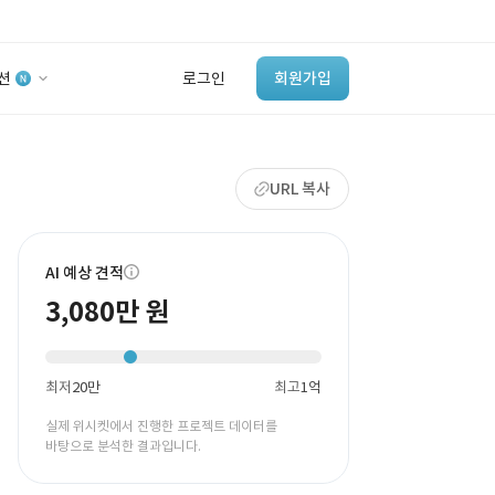
션
로그인
회원가입
유사사례 검색 AI
URL 복사
‘이런 거’ 만들어본
개발 회사 있어?
바로가기
AI 예상 견적
3,080만 원
최저
20만
최고
1억
실제 위시켓에서 진행한 프로젝트 데이터를
바탕으로 분석한 결과입니다.