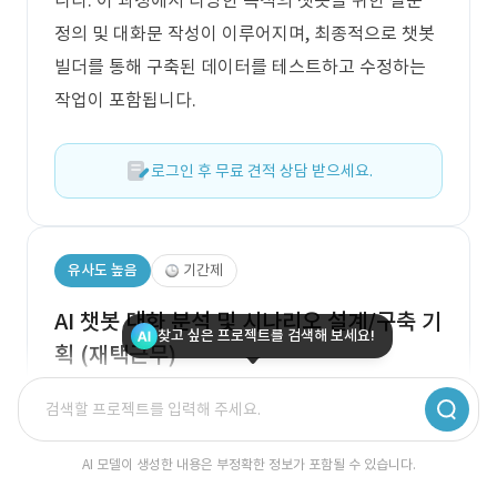
니다. 이 과정에서 다양한 목적의 챗봇을 위한 질문
정의 및 대화문 작성이 이루어지며, 최종적으로 챗봇
빌더를 통해 구축된 데이터를 테스트하고 수정하는
작업이 포함됩니다.
로그인 후 무료 견적 상담 받으세요.
유사도 높음
기간제
AI 챗봇 대화 분석 및 시나리오 설계/구축 기
찾고 싶은 프로젝트를 검색해 보세요!
획 (재택근무)
월 금액
3,500,000원
/월
예상 기간
90일
근무 시작일
2022.11.01.
AI 모델이 생성한 내용은 부정확한 정보가 포함될 수 있습니다.
기획