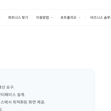
파트너스 찾기
이용방법
포트폴리오
비즈니스 솔루
이용방법
포트폴리오
엔터프라이즈
I
파트너 등급
이용후기
안심 코드 케어
이용요금
솔루션 마켓
고객센터
스토어
선 요구.

인터페이스 설계.

스에서 최적화된 화면 제공.

.
