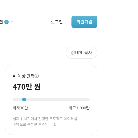
션
로그인
회원가입
유사사례 검색 AI
URL 복사
‘이런 거’ 만들어본
개발 회사 있어?
바로가기
AI 예상 견적
470만 원
최저
30만
최고
3,000만
실제 위시켓에서 진행한 프로젝트 데이터를
바탕으로 분석한 결과입니다.