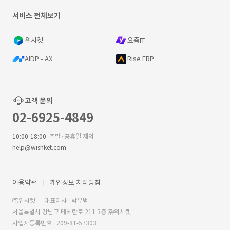
서비스 전체보기
위시켓
요즘IT
AIDP - AX
Rise ERP
고객 문의
02-6925-4849
10:00-18:00
주말·공휴일 제외
help@wishket.com
이용약관
개인정보 처리방침
㈜위시켓
대표이사 : 박우범
서울특별시 강남구 테헤란로 211 3층 ㈜위시켓
사업자등록번호 : 209-81-57303