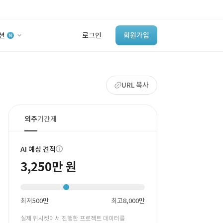
션
로그인
회원가입
유사사례 검색 AI
URL 복사
‘이런 거’ 만들어본
개발 회사 있어?
바로가기
외주
기간제
AI 예상 견적
3,250만 원
최저
500만
최고
8,000만
실제 위시켓에서 진행한 프로젝트 데이터를