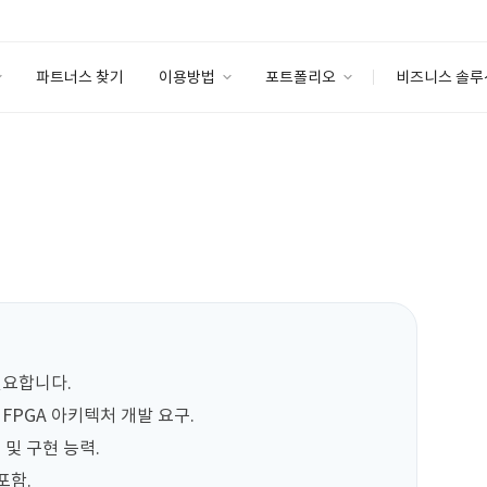
파트너스 찾기
이용방법
포트폴리오
비즈니스 솔루
이용방법
포트폴리오
엔터프라이즈
I
파트너 등급
이용후기
안심 코드 케어
이용요금
솔루션 마켓
고객센터
스토어
필요합니다.

PGA 아키텍처 개발 요구.

 및 구현 능력.

함.
