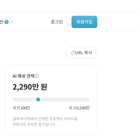
션
로그인
회원가입
유사사례 검색 AI
URL 복사
‘이런 거’ 만들어본
개발 회사 있어?
바로가기
AI 예상 견적
2,290만 원
최저
200만
최고
6,500만
실제 위시켓에서 진행한 프로젝트 데이터를
바탕으로 분석한 결과입니다.