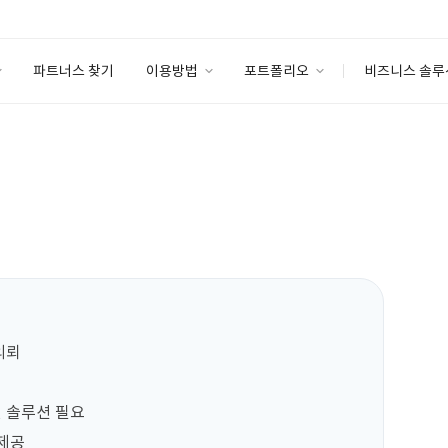
파트너스 찾기
이용방법
포트폴리오
비즈니스 솔루
이용방법
포트폴리오
엔터프라이즈
I
파트너 등급
이용후기
안심 코드 케어
이용요금
솔루션 마켓
고객센터
스토어
뢰

 솔루션 필요

제공
