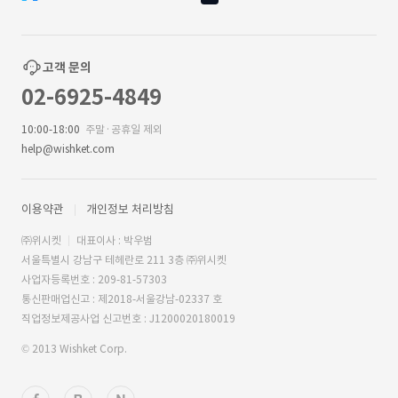
고객 문의
02-6925-4849
10:00-18:00
주말·공휴일 제외
help@wishket.com
이용약관
개인정보 처리방침
㈜위시켓
대표이사 : 박우범
서울특별시 강남구 테헤란로 211 3층 ㈜위시켓
사업자등록번호 : 209-81-57303
통신판매업신고 : 제2018-서울강남-02337 호
직업정보제공사업 신고번호 : J1200020180019
© 2013 Wishket Corp.