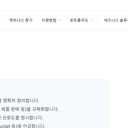
파트너스 찾기
이용방법
포트폴리오
비즈니스 솔루
이용방법
포트폴리오
엔터프라이즈
I
파트너 등급
이용후기
안심 코드 케어
이용요금
솔루션 마켓
고객센터
스토어
을 명확히 정의합니다.

 제품 판매 등)을 구체화합니다.

한 선호도를 명시합니다.

Script 등)을 언급합니다.
