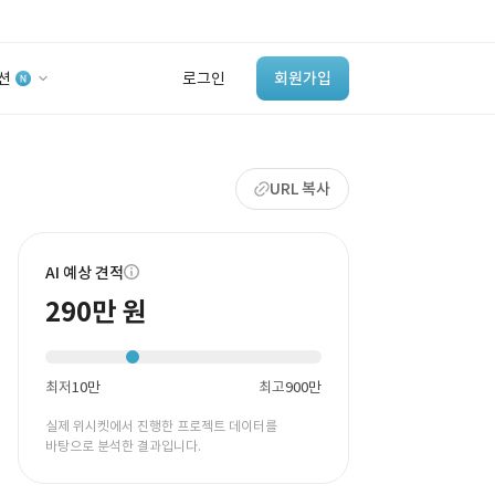
션
로그인
회원가입
유사사례 검색 AI
URL 복사
‘이런 거’ 만들어본
개발 회사 있어?
바로가기
AI 예상 견적
290만 원
최저
10만
최고
900만
실제 위시켓에서 진행한 프로젝트 데이터를
바탕으로 분석한 결과입니다.