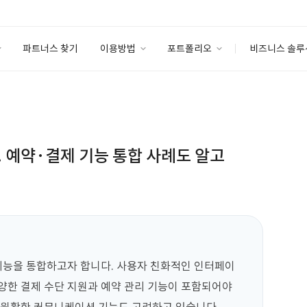
파트너스 찾기
이용방법
포트폴리오
비즈니스 솔루
이용방법
포트폴리오
엔터프라이즈
I
파트너 등급
이용후기
안심 코드 케어
이용요금
솔루션 마켓
고객센터
스토어
 예약·결제 기능 통합 사례도 알고
 기능을 통합하고자 합니다. 사용자 친화적인 인터페이
양한 결제 수단 지원과 예약 관리 기능이 포함되어야 