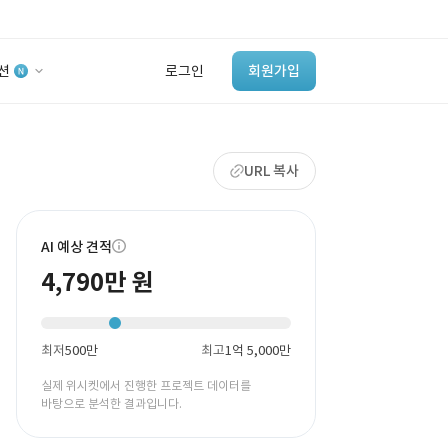
션
로그인
회원가입
유사사례 검색 AI
URL 복사
‘이런 거’ 만들어본
개발 회사 있어?
바로가기
AI 예상 견적
4,790만 원
최저
500만
최고
1억 5,000만
실제 위시켓에서 진행한 프로젝트 데이터를
바탕으로 분석한 결과입니다.