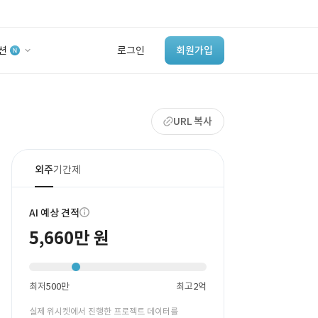
션
로그인
회원가입
유사사례 검색 AI
URL 복사
‘이런 거’ 만들어본
개발 회사 있어?
바로가기
외주
기간제
AI 예상 견적
5,660만 원
최저
500만
최고
2억
실제 위시켓에서 진행한 프로젝트 데이터를