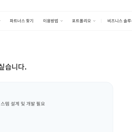
파트너스 찾기
이용방법
포트폴리오
비즈니스 솔루
이용방법
포트폴리오
엔터프라이즈
I
파트너 등급
이용후기
안심 코드 케어
이용요금
솔루션 마켓
고객센터
스토어
싶습니다.
스템 설계 및 개발 필요
