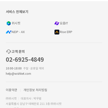
서비스 전체보기
위시켓
요즘IT
AIDP - AX
Rise ERP
고객 문의
02-6925-4849
10:00-18:00
주말·공휴일 제외
help@wishket.com
이용약관
개인정보 처리방침
㈜위시켓
대표이사 : 박우범
서울특별시 강남구 테헤란로 211 3층 ㈜위시켓