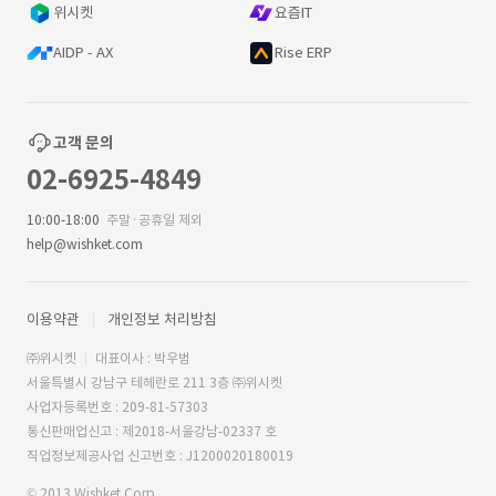
위시켓
요즘IT
AIDP - AX
Rise ERP
고객 문의
02-6925-4849
10:00-18:00
주말·공휴일 제외
help@wishket.com
이용약관
개인정보 처리방침
㈜위시켓
대표이사 : 박우범
서울특별시 강남구 테헤란로 211 3층 ㈜위시켓
사업자등록번호 : 209-81-57303
통신판매업신고 : 제2018-서울강남-02337 호
직업정보제공사업 신고번호 : J1200020180019
© 2013 Wishket Corp.