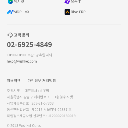
위시켓
요즘IT
AIDP - AX
Rise ERP
고객 문의
02-6925-4849
10:00-18:00
주말·공휴일 제외
help@wishket.com
이용약관
개인정보 처리방침
㈜위시켓
대표이사 : 박우범
서울특별시 강남구 테헤란로 211 3층 ㈜위시켓
사업자등록번호 : 209-81-57303
통신판매업신고 : 제2018-서울강남-02337 호
직업정보제공사업 신고번호 : J1200020180019
© 2013 Wishket Corp.