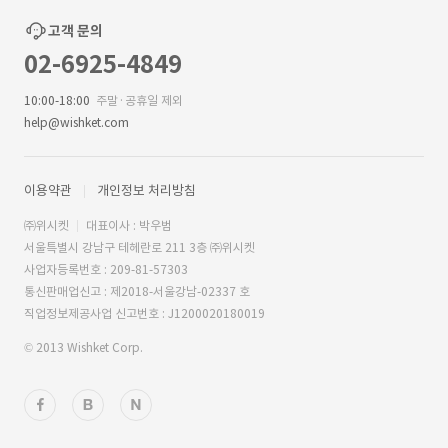
고객 문의
02-6925-4849
10:00-18:00
주말·공휴일 제외
help@wishket.com
이용약관
개인정보 처리방침
㈜위시켓
대표이사 : 박우범
서울특별시 강남구 테헤란로 211 3층 ㈜위시켓
사업자등록번호 : 209-81-57303
통신판매업신고 : 제2018-서울강남-02337 호
직업정보제공사업 신고번호 : J1200020180019
© 2013 Wishket Corp.