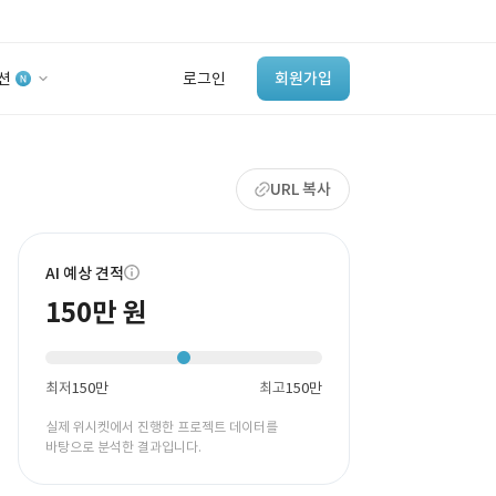
션
로그인
회원가입
유사사례 검색 AI
URL 복사
‘이런 거’ 만들어본
개발 회사 있어?
바로가기
AI 예상 견적
150만 원
최저
150만
최고
150만
실제 위시켓에서 진행한 프로젝트 데이터를
바탕으로 분석한 결과입니다.