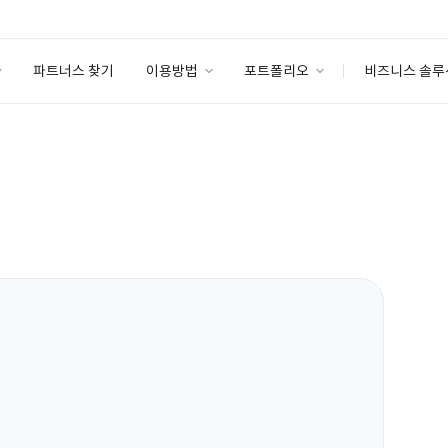
파트너스 찾기
이용방법
포트폴리오
비즈니스 솔루
이용방법
포트폴리오
엔터프라이즈
I
파트너 등급
이용후기
안심 코드 케어
이용요금
솔루션 마켓
고객센터
스토어