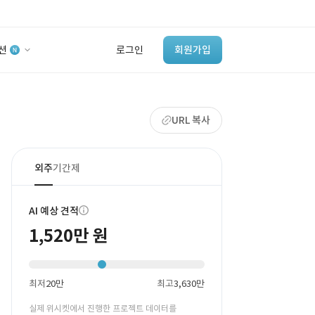
션
로그인
회원가입
유사사례 검색 AI
URL 복사
‘이런 거’ 만들어본
개발 회사 있어?
바로가기
외주
기간제
AI 예상 견적
1,520만 원
최저
20만
최고
3,630만
실제 위시켓에서 진행한 프로젝트 데이터를