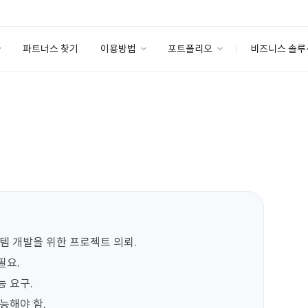
파트너스 찾기
이용방법
포트폴리오
비즈니스 솔루
이용방법
포트폴리오
엔터프라이즈
I
파트너 등급
이용후기
안심 코드 케어
이용요금
솔루션 마켓
고객센터
스토어
e) 시스템 개발을 위한 프로젝트 의뢰.

요.

 요구.

능해야 함.
