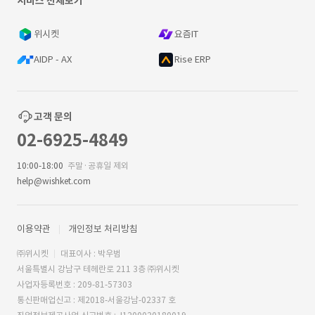
서비스 전체보기
위시켓
요즘IT
AIDP - AX
Rise ERP
고객 문의
02-6925-4849
10:00-18:00
주말·공휴일 제외
help@wishket.com
이용약관
개인정보 처리방침
㈜위시켓
대표이사 : 박우범
서울특별시 강남구 테헤란로 211 3층 ㈜위시켓
사업자등록번호 : 209-81-57303
통신판매업신고 : 제2018-서울강남-02337 호