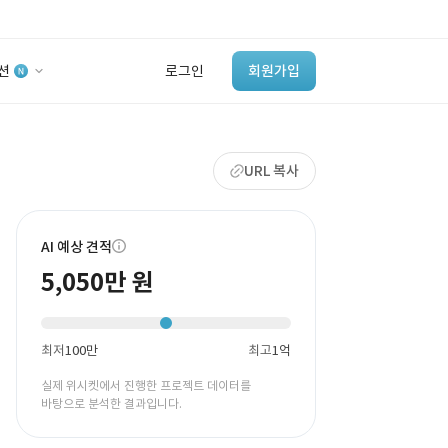
션
로그인
회원가입
유사사례 검색 AI
URL 복사
‘이런 거’ 만들어본
개발 회사 있어?
바로가기
AI 예상 견적
5,050만 원
최저
100만
최고
1억
실제 위시켓에서 진행한 프로젝트 데이터를
바탕으로 분석한 결과입니다.