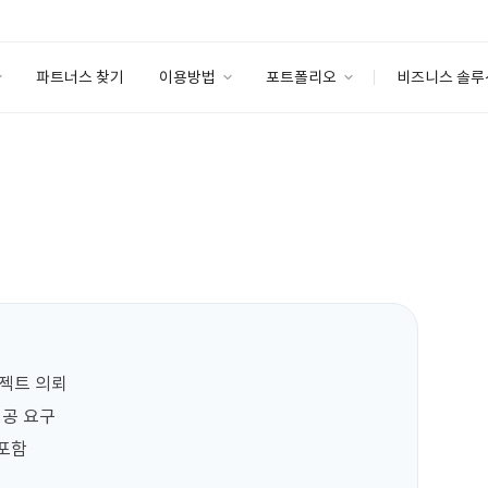
파트너스 찾기
이용방법
포트폴리오
비즈니스 솔루
이용방법
포트폴리오
엔터프라이즈
I
파트너 등급
이용후기
안심 코드 케어
이용요금
솔루션 마켓
고객센터
스토어
젝트 의뢰

공 요구

포함
