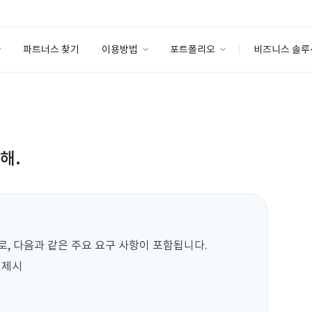
파트너스 찾기
이용방법
포트폴리오
비즈니스 솔루
이용방법
포트폴리오
엔터프라이즈
I
파트너 등급
이용후기
안심 코드 케어
이용요금
솔루션 마켓
고객센터
스토어
해.
, 다음과 같은 주요 요구 사항이 포함됩니다.  

시  
