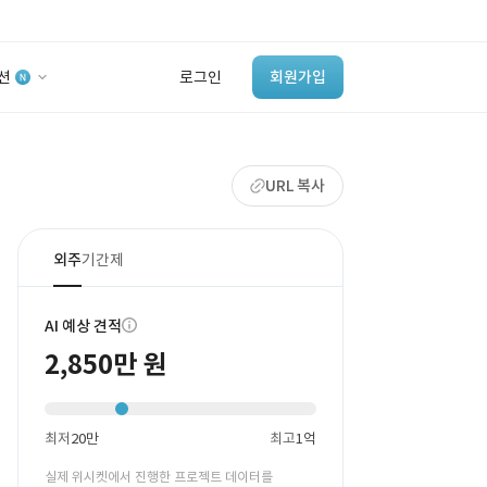
션
로그인
회원가입
유사사례 검색 AI
URL 복사
‘이런 거’ 만들어본
개발 회사 있어?
바로가기
외주
기간제
AI 예상 견적
2,850만 원
최저
20만
최고
1억
실제 위시켓에서 진행한 프로젝트 데이터를