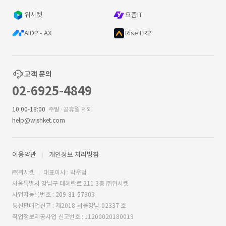
위시켓
요즘IT
AIDP - AX
Rise ERP
고객 문의
02-6925-4849
10:00-18:00
주말·공휴일 제외
help@wishket.com
이용약관
개인정보 처리방침
㈜위시켓
대표이사 : 박우범
서울특별시 강남구 테헤란로 211 3층 ㈜위시켓
사업자등록번호 : 209-81-57303
통신판매업신고 : 제2018-서울강남-02337 호
직업정보제공사업 신고번호 : J1200020180019