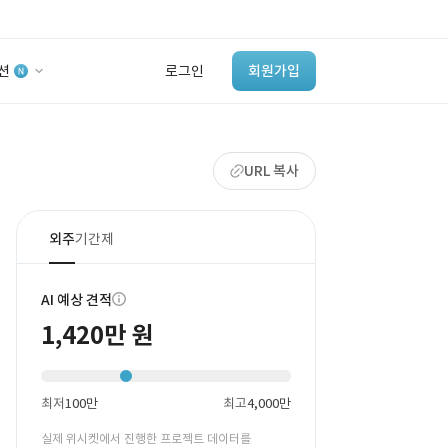
션
로그인
회원가입
유사사례 검색 AI
URL 복사
‘이런 거’ 만들어본
개발 회사 있어?
바로가기
외주
기간제
AI 예상 견적
1,420만 원
최저
100만
최고
4,000만
실제 위시켓에서 진행한 프로젝트 데이터를