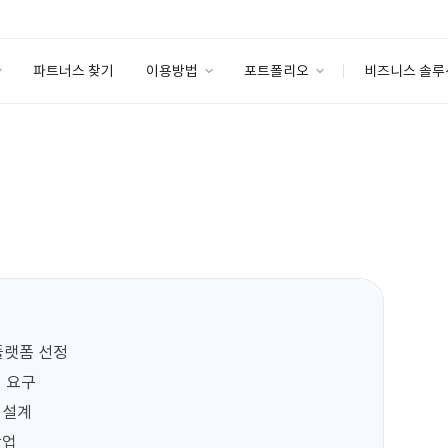
파트너스 찾기
이용방법
포트폴리오
비즈니스 솔루
이용방법
포트폴리오
엔터프라이즈
I
파트너 등급
이용후기
안심 코드 케어
이용요금
솔루션 마켓
고객센터
스토어
플랫폼 선정

 요구

설계

업
