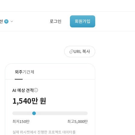
션
로그인
회원가입
유사사례 검색 AI
URL 복사
‘이런 거’ 만들어본
개발 회사 있어?
바로가기
외주
기간제
AI 예상 견적
1,540만 원
최저
150만
최고
5,000만
실제 위시켓에서 진행한 프로젝트 데이터를