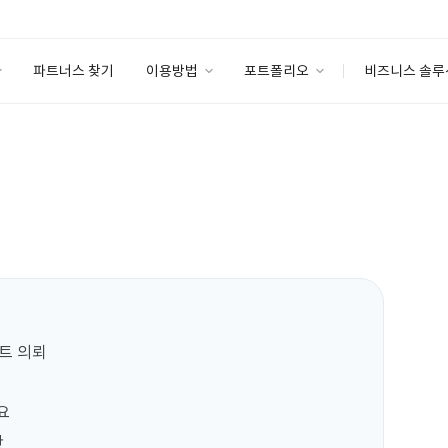
파트너스 찾기
이용방법
포트폴리오
비즈니스 솔루
이용방법
포트폴리오
엔터프라이즈
I
파트너 등급
이용후기
안심 코드 케어
이용요금
솔루션 마켓
고객센터
스토어
 의뢰




