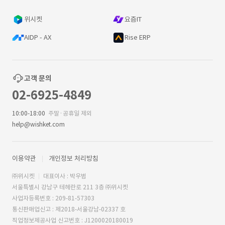
위시켓
요즘IT
AIDP - AX
Rise ERP
고객 문의
02-6925-4849
10:00-18:00
주말·공휴일 제외
help@wishket.com
이용약관
개인정보 처리방침
㈜위시켓
대표이사 : 박우범
서울특별시 강남구 테헤란로 211 3층 ㈜위시켓
사업자등록번호 : 209-81-57303
통신판매업신고 : 제2018-서울강남-02337 호
직업정보제공사업 신고번호 : J1200020180019