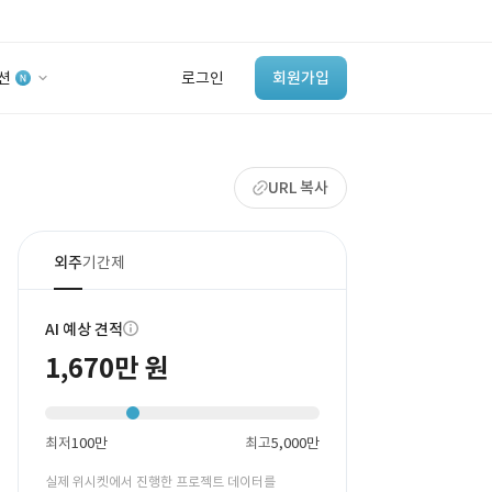
션
로그인
회원가입
유사사례 검색 AI
URL 복사
‘이런 거’ 만들어본
개발 회사 있어?
바로가기
외주
기간제
AI 예상 견적
1,670만 원
최저
100만
최고
5,000만
실제 위시켓에서 진행한 프로젝트 데이터를