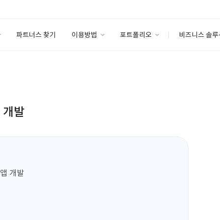
파트너스 찾기
이용방법
포트폴리오
비즈니스 솔루
이용방법
포트폴리오
엔터프라이즈
I
파트너 등급
이용후기
안심 코드 케어
이용요금
솔루션 마켓
고객센터
스토어
앱 개발
 앱 개발
