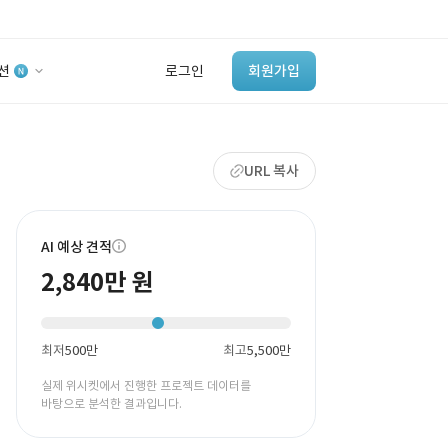
션
로그인
회원가입
유사사례 검색 AI
URL 복사
‘이런 거’ 만들어본
개발 회사 있어?
바로가기
AI 예상 견적
2,840만 원
최저
500만
최고
5,500만
실제 위시켓에서 진행한 프로젝트 데이터를
바탕으로 분석한 결과입니다.