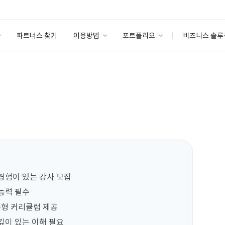
파트너스 찾기
이용방법
포트폴리오
비즈니스 솔루
이용방법
포트폴리오
엔터프라이즈
I
파트너 등급
이용후기
안심 코드 케어
이용요금
솔루션 마켓
고객센터
스토어
경험이 있는 강사 모집

능력 필수

형 커리큘럼 제공

깊이 있는 이해 필요
