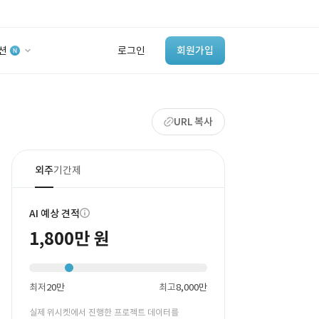
션
로그인
회원가입
유사사례 검색 AI
URL 복사
‘이런 거’ 만들어본
개발 회사 있어?
바로가기
외주
기간제
AI 예상 견적
1,800만 원
최저
20만
최고
8,000만
실제 위시켓에서 진행한 프로젝트 데이터를