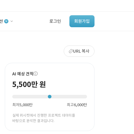
션
로그인
회원가입
유사사례 검색 AI
URL 복사
‘이런 거’ 만들어본
개발 회사 있어?
바로가기
AI 예상 견적
5,500만 원
최저
5,000만
최고
6,000만
실제 위시켓에서 진행한 프로젝트 데이터를
바탕으로 분석한 결과입니다.