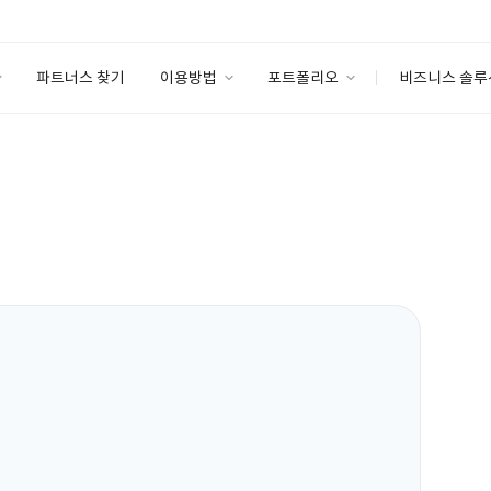
파트너스 찾기
이용방법
포트폴리오
비즈니스 솔루
이용방법
포트폴리오
엔터프라이즈
I
파트너 등급
이용후기
안심 코드 케어
이용요금
솔루션 마켓
고객센터
스토어