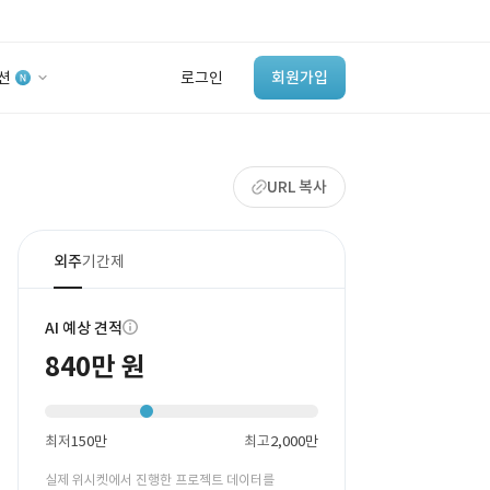
션
로그인
회원가입
유사사례 검색 AI
URL 복사
‘이런 거’ 만들어본
개발 회사 있어?
바로가기
외주
기간제
AI 예상 견적
840만 원
최저
150만
최고
2,000만
실제 위시켓에서 진행한 프로젝트 데이터를