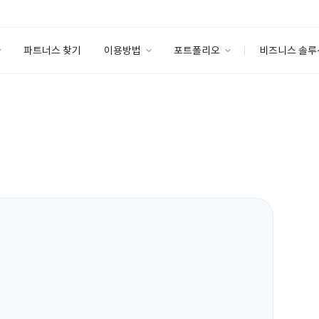
파트너스 찾기
이용방법
포트폴리오
비즈니스 솔루
이용방법
포트폴리오
엔터프라이즈
I
파트너 등급
이용후기
안심 코드 케어
이용요금
솔루션 마켓
고객센터
스토어