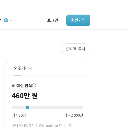
션
로그인
회원가입
유사사례 검색 AI
URL 복사
‘이런 거’ 만들어본
개발 회사 있어?
바로가기
외주
기간제
AI 예상 견적
460만 원
최저
30만
최고
2,000만
실제 위시켓에서 진행한 프로젝트 데이터를