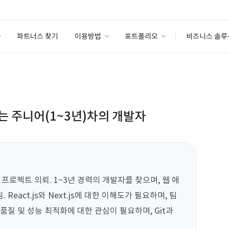
파트너스 찾기
이용방법
포트폴리오
비즈니스 솔루
이용방법
포트폴리오
엔터프라이즈
I
파트너 등급
이용후기
안심 코드 케어
이용요금
솔루션 마켓
고객센터
스토어
용하는 주니어(1~3년)차의 개발자
.js 프로젝트 의뢰. 1~3년 경력의 개발자를 찾으며, 웹 애
eact.js와 Next.js에 대한 이해도가 필요하며, 팀 
품질 및 성능 최적화에 대한 관심이 필요하며, Git과 