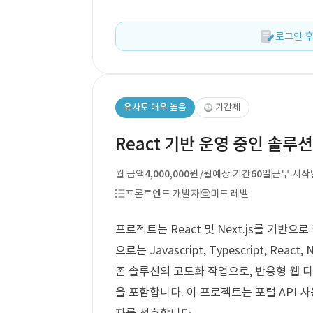
로그인 후
유사도 매우 높음
기간제
React 기반 운영 중인 솔루
월 금액
4,000,000원
예상 기간
60일
근무 시작
/월
프론트엔드 개발자
미드 레벨
프로젝트는 React 및 Next.js를 기반
으로는 Javascript, Typescript, Reac
존 솔루션의 고도화 작업으로, 반응형 웹 디
을 포함합니다. 이 프로젝트는 포털 API 