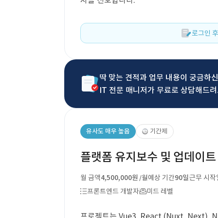
자를 선호합니다.
로그인 후
딱 맞는 견적과 업무 내용이 궁금하
IT 전문 매니저가 무료로 상담해드려
유사도 매우 높음
기간제
플랫폼 유지보수 및 업데이트 F
월 금액
4,500,000원
예상 기간
90일
근무 시작
/월
프론트엔드 개발자
미드 레벨
프로젝트는 Vue3, React (Nuxt, Nex