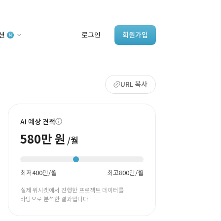
션
로그인
회원가입
유사사례 검색 AI
URL 복사
‘이런 거’ 만들어본
개발 회사 있어?
바로가기
AI 예상 견적
580만 원
/월
최저
400만/월
최고
800만/월
실제 위시켓에서 진행한 프로젝트 데이터를
바탕으로 분석한 결과입니다.