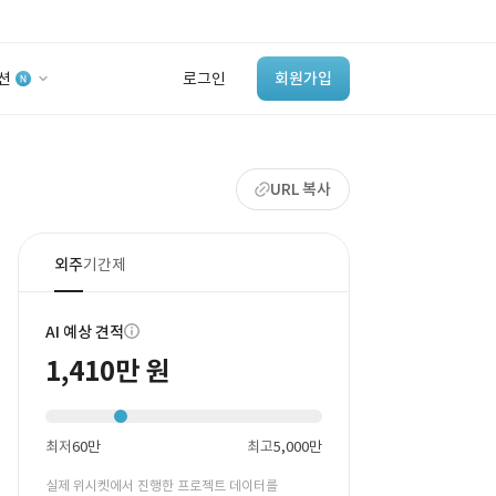
션
로그인
회원가입
유사사례 검색 AI
URL 복사
‘이런 거’ 만들어본
개발 회사 있어?
바로가기
외주
기간제
AI 예상 견적
1,410만 원
최저
60만
최고
5,000만
실제 위시켓에서 진행한 프로젝트 데이터를