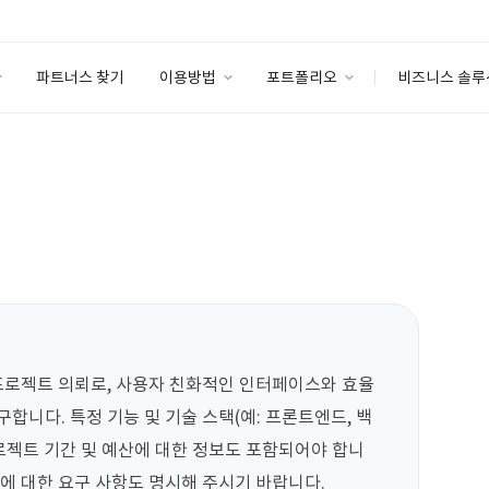
파트너스 찾기
이용방법
포트폴리오
비즈니스 솔루
이용방법
포트폴리오
엔터프라이즈
I
파트너 등급
이용후기
안심 코드 케어
이용요금
솔루션 마켓
고객센터
스토어
 프로젝트 의뢰로, 사용자 친화적인 인터페이스와 효율
합니다. 특정 기능 및 기술 스택(예: 프론트엔드, 백
프로젝트 기간 및 예산에 대한 정보도 포함되어야 합니
획에 대한 요구 사항도 명시해 주시기 바랍니다.